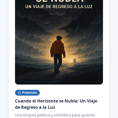
acuerdos reales. ​- El enfoque de Caminos de
Esperanza: Integramos la ciencia psicológica con
la profundidad de la fe para ofrecerte una
sanación integral. ​Deja de luchar y comienza a
construir. Descubre cómo pasar del
enfrentamiento al entendimiento.
Premium
Cuando el Horizonte se Nubla: Un Viaje
de Regreso a la Luz
Una brújula poética y simbólica para quienes