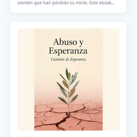
sienten que han perdido su norte. Este ebook
integra psicología clínica, fe y arte —cine,
literatura y poesía— para acompañarte a través
de la depresión, la ansiedad, la culpa y el dolor
silencioso. A lo largo de 11 capítulos encontrarás
relatos simbólicos inspirados en personajes
como Calum (Aftersun), los dementores de J.K.
Rowling, Jack Sparrow o Luke Skywalker;
reflexiones psicológicas comprensibles y
humanas; citas literarias y cinematográficas que
dialogan con el alma; y ejercicios introspectivos
para sanar desde lo cotidiano. Un refugio escrito
con palabras que abrazan, para leer despacio,
como quien escucha música: en orden o donde
te lleve el corazón. No es un manual clínico; es
una invitación a reconocerte sin juzgarte, a llorar
con dignidad y a reconectar contigo, con los
otros y con la esperanza.