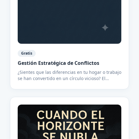
Gratis
Gestión Estratégica de Conflictos
​¿Sientes que las diferencias en tu hogar o trabajo
se han convertido en un círculo vicioso? El
conflicto es una parte inevitable de la vida
humana, pero su impacto en tu paz interior no
tiene por qué ser permanente. ​En esta
presentación, exploramos las herramientas clave
para transformar el conflicto: - ​La Curva del
Conflicto: Entiende cómo y por qué los roces
escalan hacia la crisis. ​- Modelo Thomas-
Kilmann: Aprende a identificar tus estilos de
respuesta y cómo ajustarlos para alcanzar