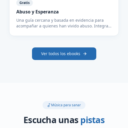
Gratis
Abuso y Esperanza
Una guía cercana y basada en evidencia para
acompañar a quienes han vivido abuso. Integra
herramientas clínicas con una perspectiva de fe
católica para ayudarte a comprender lo vivido,
cuidar tu cuerpo y emociones, y caminar hacia la
sanación. Descarga gratuita.
Ver todos los ebooks
Música para sanar
Escucha unas
pistas